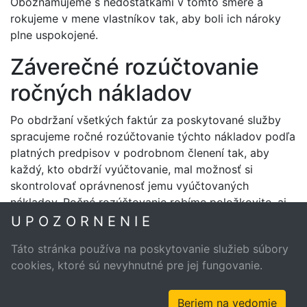
Oboznamujeme s nedostatkami v tomto smere a
rokujeme v mene vlastníkov tak, aby boli ich nároky
plne uspokojené.
Záverečné rozúčtovanie
ročných nákladov
Po obdržaní všetkých faktúr za poskytované služby
spracujeme ročné rozúčtovanie týchto nákladov podľa
platných predpisov v podrobnom členení tak, aby
každý, kto obdrží vyúčtovanie, mal možnosť si
skontrolovať oprávnenosť jemu vyúčtovaných
nákladov. Ročné rozúčtovanie robíme položkovite, aj
vo forme rekapitulácií. Na základe výsledkov ročného
U P O Z O R N E N I E
rozúčtovania navrhujeme ďalší postup vo vývoji
Táto stránka používa na poskytovanie služieb súbory
pravidelných platieb za poskytované služby.
cookies, ktoré sú nevyhnutné pre jej fungovanie.
© Bytex Slovensko s.r.o. 2oo3 ÷ 2o19
Beriem na vedomie