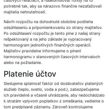
časových reláciách, a naakumulovať fondy na to
potrebné tak, aby sa nárazovo finančne nezaťažovali
majitelia nehnuteľností.
Návrh rozpočtu na dohodnuté obdobie podlieha
odsúhlaseniu a pripomienkovaniu zo strany majiteľov.
Po odsúhlasení rozpočtu je tento plne z našej strany
rešpektovaný a na jeho základe je vypracovaný
harmonogram jednotlivých finančných operácií.
Majiteľov pravidelne informujeme o plnení
harmonogramu v stanovených časových intervaloch
alebo na požiadanie.
Platenie účtov
Sledujeme splatnosť faktúr od dodávateľov platených
služieb (teplo, svetlo, voda a pod.), zabezpečujeme
ich pravidelné a včasné uhrádzanie, aby nedochádzalo
k stratám vplyvom poplatkov z omeškania, vedieme o
tom predpísané záznamy. Zároveň kontrolujeme